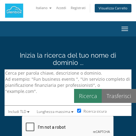
Italiano
Accedi
Registrati
Visualizza Carrello
Attiv
Inizia la ricerca del tuo nome di
dominio ...
Ricerca sicura
Includi TLD
Lunghezza massima